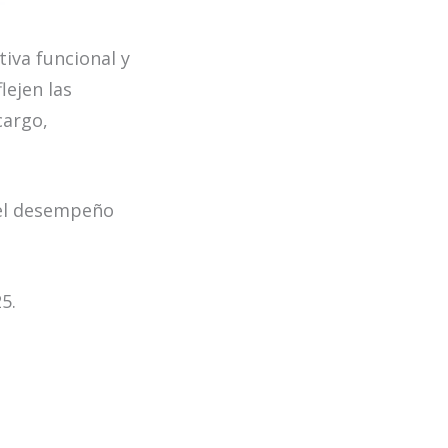
tiva funcional y
lejen las
cargo,
y el desempeño
5.