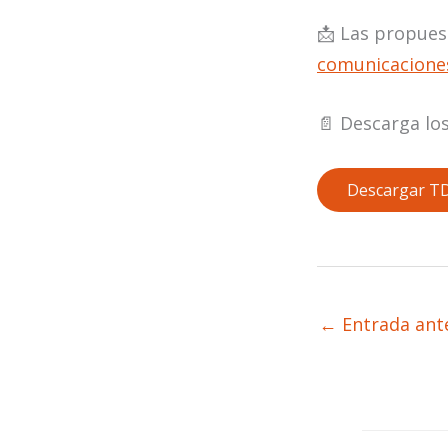
📩 Las propues
comunicacione
📄 Descarga lo
Descargar TD
←
Entrada ant