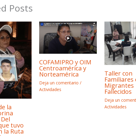
ed Posts
COFAMIPRO y OIM
Centroamérica y
Taller con
Norteamérica
Familiares
Deja un comentario
/
Migrantes
Actividades
Fallecidos
Deja un coment
de la
Actividades
rina
 Del
que tuvo
n la Ruta