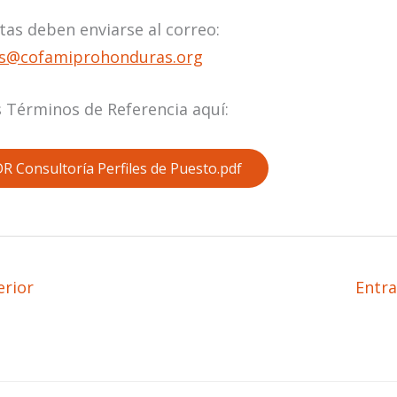
tas deben enviarse al correo:
s@cofamiprohonduras.org
s Términos de Referencia aquí:
R Consultoría Perfiles de Puesto.pdf
erior
Entra