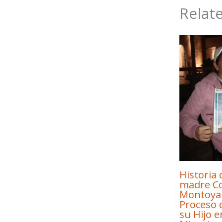
Relat
Historia 
madre Co
Montoya
Proceso 
su Hijo e