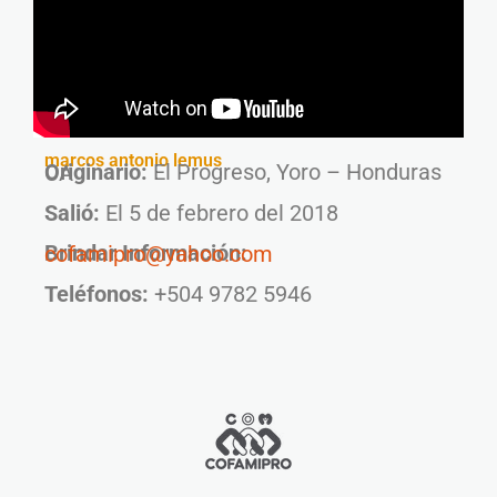
marcos antonio lemus
Originario:
El Progreso, Yoro – Honduras CA
Salió:
El 5 de febrero del 2018
Brindar Información:
cofamipro@yahoo.com
Teléfonos:
+504 9782 5946