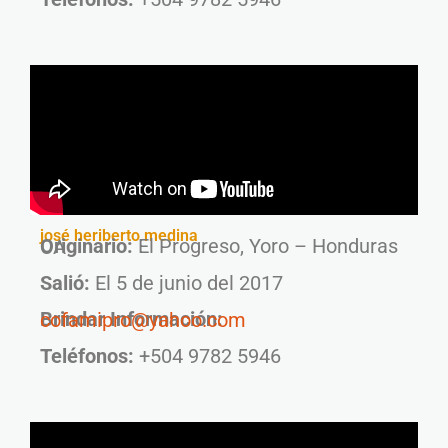
josé heriberto medina
Originario:
El Progreso, Yoro – Honduras CA
Salió:
El 5 de junio del 2017
Brindar Información:
cofamipro@yahoo.com
Teléfonos:
+504 9782 5946