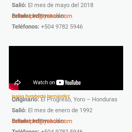
Salió:
El mes de mayo del 2018
Brindar Información:
cofamipro@yahoo.com
Teléfonos:
+504 9782 5946
isaías humberto hernández
Originario:
El Progreso, Yoro – Honduras CA
Salió:
El mes de enero de 1992
Brindar Información:
cofamipro@yahoo.com
Teléfonos:
+504 9782 5946